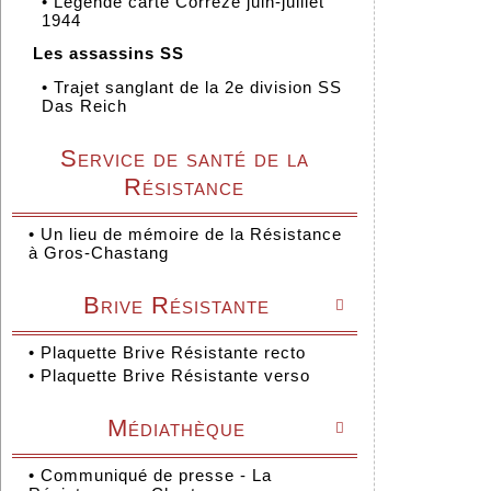
•
Légende carte Corrèze juin-juillet
1944
Les assassins SS
•
Trajet sanglant de la 2e division SS
Das Reich
Service de santé de la
Résistance
•
Un lieu de mémoire de la Résistance
à Gros-Chastang
Brive Résistante

•
Plaquette Brive Résistante recto
•
Plaquette Brive Résistante verso
Médiathèque

•
Communiqué de presse - La