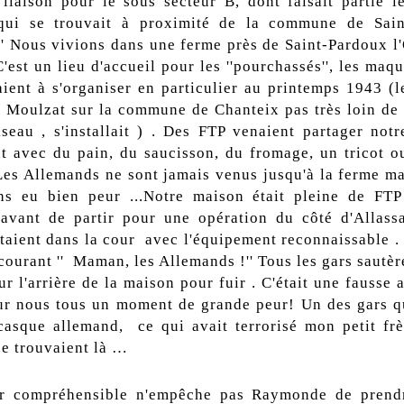
 liaison pour le sous secteur B, dont faisait partie 
qui se trouvait à proximité de la commune de Sain
'' Nous vivions dans une ferme près de Saint-Pardoux l'
'est un lieu d'accueil pour les ''pourchassés'', les maq
ent à s'organiser en particulier au printemps 1943 (
 Moulzat sur la commune de Chanteix pas très loin de
iseau , s'installait ) . Des FTP venaient partager notr
nt avec du pain, du saucisson, du fromage, un tricot o
.Les Allemands ne sont jamais venus jusqu'à la ferme ma
ns eu bien peur ...Notre maison était pleine de FTP
 avant de partir pour une opération du côté d'Allass
étaient dans la cour avec l'équipement reconnaissable .
courant '' Maman, les Allemands !'' Tous les gars sautèr
ur l'arrière de la maison pour fuir . C'était une fausse 
our nous tous un moment de grande peur! Un des gars qu
casque allemand, ce qui avait terrorisé mon petit frè
se trouvaient là …
ur compréhensible n'empêche pas Raymonde de prendr