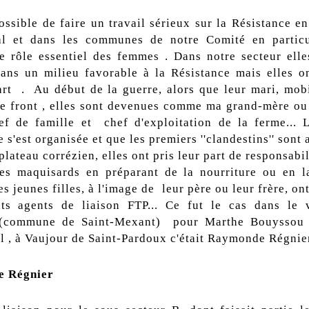
possible de faire un travail sérieux sur la Résistance e
al et dans les communes de notre Comité en particul
e rôle essentiel des femmes . Dans notre secteur elle
ans un milieu favorable à la Résistance mais elles 
art . Au début de la guerre, alors que leur mari, mobil
 le front , elles sont devenues comme ma grand-mère o
f de famille et chef d'exploitation de la ferme... 
 s'est organisée et que les premiers ''clandestins'' sont 
lateau corrézien, elles ont pris leur part de responsabil
les maquisards en préparant de la nourriture ou en l
Les jeunes filles, à l'image de leur père ou leur frère, on
nts agents de liaison FTP... Ce fut le cas dans le 
s (commune de Saint-Mexant) pour Marthe Bouyssou 
l , à Vaujour de Saint-Pardoux c'était Raymonde Régnier
 Régnier