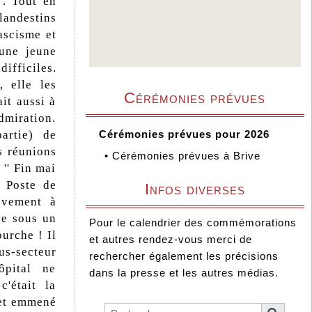
'. Tout en
landestins
ascisme et
 une jeune
fficiles.
 elle les
Cérémonies prévues
ait aussi à
dmiration.
artie) de
Cérémonies prévues pour 2026
s réunions
•
Cérémonies prévues à Brive
'' Fin mai
u Poste de
Infos diverses
ièvement à
ve sous un
Pour le calendrier des commémorations
urche ! Il
et autres rendez-vous merci de
us-secteur
rechercher également les précisions
ôpital ne
dans la presse et les autres médias.
'était la
 et emmené