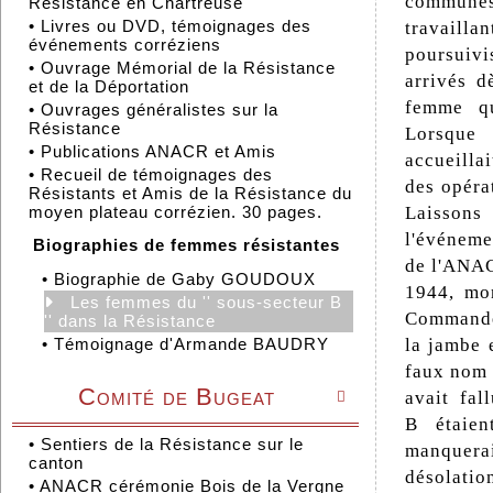
communes 
Résistance en Chartreuse
•
Livres ou DVD, témoignages des
travailla
événements corréziens
poursuivi
•
Ouvrage Mémorial de la Résistance
arrivés d
et de la Déportation
femme qu
•
Ouvrages généralistes sur la
Résistance
Lorsque 
•
Publications ANACR et Amis
accueillai
•
Recueil de témoignages des
des opéra
Résistants et Amis de la Résistance du
Laissons
moyen plateau corrézien. 30 pages.
l'événeme
Biographies de femmes résistantes
de l'ANAC
•
Biographie de Gaby GOUDOUX
1944, mon
Les femmes du '' sous-secteur B
Commandem
'' dans la Résistance
la jambe 
•
Témoignage d'Armande BAUDRY
faux nom 
Comité de Bugeat
avait fal

B étaien
•
Sentiers de la Résistance sur le
manquera
canton
désolatio
•
ANACR cérémonie Bois de la Vergne