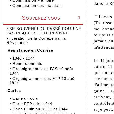
•
Commission Mémoire
dans la Ré
•
Commission des mandats
'' J'avais
Souvenez vous

(Taurisso
me donna
•
SE SOUVENIR DU PASSÉ POUR NE
PAS RISQUER DE LE REVIVRE
toujours s
•
libération de la Corrèze par la
jamais eu
Résistance
m'attendai
Résistance en Corrèze
•
1940 - 1944
Le 11 juin
•
Remerciements
confie 11
•
Organigrammes de l'AS 10 août
qui ont c
1944
sachant si
•
Organigrammes des FTP 10 août
1944
d'aliment
Cartes
gaine. ..
arrivant,
•
Carte un odru
contrôlent
•
Carte FTP odru 1944
si je peux
•
Carte 6 juin au 31 juillet 1944