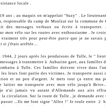
sistance locale .
 19 ans ; au maquis on m'appelait ''Suzy'' . Le lieutenant
n, responsable du camp de Moulzat sur la commune de 
it des messages verbaux ou écrits à transporter. J
ur mon vélo sur les routes avec enthousiasme . Je crois
 vraiment très peur peut-être parce que je ne savais 
t si j'étais arrêtée…
 1944, 2 jours après les pendaisons de Tulle, le '' lieu
 messages à transmettre à Aubazine gare, aux familles d
ombattu à Tulle. Ces familles doivent vivre dans l'a
 les leurs font partie des victimes. Je transporte aussi 
ation et un peu d'argent. Je mets tout ça entre ma 
Le laitier me transporte avec mon vélo jusqu'à Brive.
 je n'ai jamais vu autant d'Allemands aux airs effra
 la circulation. Sur la route de Tulle , je demande avec
 passer ...Ils me font signe ''Allez !'' Je roule entre 2 