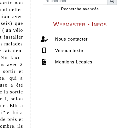
sortir mon
entinelles
Recherche avancée
union avec
seix) que
Webmaster - Infos
' ( un vélo
 installer
Nous contacter
es malades
e faisaient
Version texte
élo taxi''
Mentions Légales
ons avec 2
 sortir et
he, qui a
euse a été
e la sortie
r J, selon
er . Elle a
'' et lui a
de près et
ombre, ils