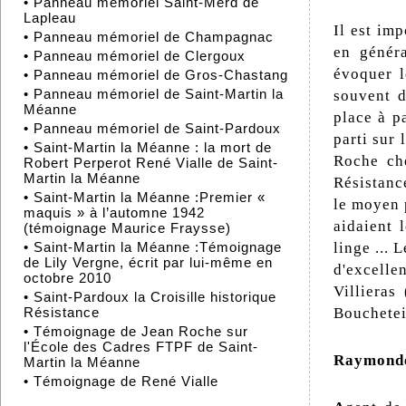
•
Panneau mémoriel Saint-Merd de
Lapleau
Il est im
•
Panneau mémoriel de Champagnac
en génér
•
Panneau mémoriel de Clergoux
évoquer l
•
Panneau mémoriel de Gros-Chastang
•
Panneau mémoriel de Saint-Martin la
souvent d
Méanne
place à p
•
Panneau mémoriel de Saint-Pardoux
parti sur
•
Saint-Martin la Méanne : la mort de
Roche che
Robert Perperot René Vialle de Saint-
Martin la Méanne
Résistance
•
Saint-Martin la Méanne :Premier «
le moyen p
maquis » à l’automne 1942
aidaient 
(témoignage Maurice Fraysse)
linge ... 
•
Saint-Martin la Méanne :Témoignage
de Lily Vergne, écrit par lui-même en
d'excelle
octobre 2010
Villiera
•
Saint-Pardoux la Croisille historique
Bouchetei
Résistance
•
Témoignage de Jean Roche sur
l'École des Cadres FTPF de Saint-
Raymonde
Martin la Méanne
•
Témoignage de René Vialle