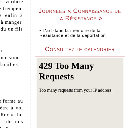
e verdure
se trempent
Journées « Connaissance de
ve enfin à
la Résistance »
 à manger.
du un fils
•
L'art dans la mémoire de la
Résistance et de la déportation
Consultez le calendrier
u
a mission
 familles
e ferme au
ètre à vol
e Roche fut
ns de nos