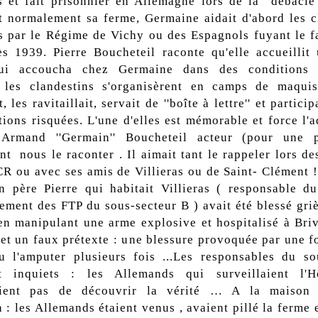
et fait prisonnier en Allemagne lors de la ''débâcle'
nt normalement sa ferme, Germaine aidait d'abord les c
s par le Régime de Vichy ou des Espagnols fuyant le f
ès 1939. Pierre Boucheteil raconte qu'elle accueillit
i accoucha chez Germaine dans des conditions di
les clandestins s'organisèrent en camps de maquis,
t, les ravitaillait, servait de ''boîte à lettre'' et particip
tions risquées. L'une d'elles est mémorable et force l'a
 Armand ''Germain'' Boucheteil acteur (pour une p
nt nous le raconter . Il aimait tant le rappeler lors de
R ou avec ses amis de Villieras ou de Saint- Clément ! 
 père Pierre qui habitait Villieras ( responsable d
ent des FTP du sous-secteur B ) avait été blessé gr
en manipulant une arme explosive et hospitalisé à Bri
et un faux prétexte : une blessure provoquée par une fo
lu l'amputer plusieurs fois ...Les responsables du so
t inquiets : les Allemands qui surveillaient l'H
ient pas de découvrir la vérité … A la maison c
n : les Allemands étaient venus , avaient pillé la ferme