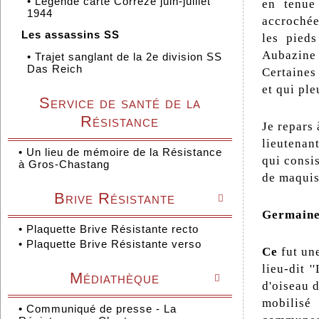
•
Légende carte Corrèze juin-juillet
en tenue
1944
accrochée 
Les assassins SS
les pieds
Aubazine 
•
Trajet sanglant de la 2e division SS
Das Reich
Certaines
et qui pl
Service de santé de la
Résistance
Je repars 
lieutenant
•
Un lieu de mémoire de la Résistance
qui consis
à Gros-Chastang
de maquisa
Brive Résistante

Germaine
•
Plaquette Brive Résistante recto
•
Plaquette Brive Résistante verso
Ce
fut un
lieu-dit 
Médiathèque

d'oiseau d
mobilisé
•
Communiqué de presse - La