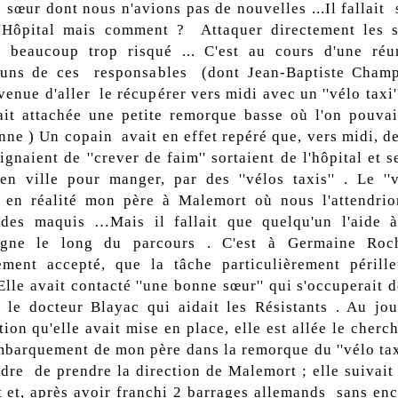
 sœur dont nous n'avions pas de nouvelles ...Il fallait 
'Hôpital mais comment ? Attaquer directement les s
é beaucoup trop risqué ... C'est au cours d'une ré
 uns de ces responsables (dont Jean-Baptiste Champ
 venue d'aller le récupérer vers midi avec un ''vélo taxi'
ait attachée une petite remorque basse où l'on pouvait
nne ) Un copain avait en effet repéré que, vers midi, d
ignaient de ''crever de faim'' sortaient de l'hôpital et s
en ville pour manger, par des ''vélos taxis'' . Le ''v
 en réalité mon père à Malemort où nous l'attendri
 des maquis …Mais il fallait que quelqu'un l'aide à
agne le long du parcours . C'est à Germaine Roc
ment accepté, que la tâche particulièrement périll
Elle avait contacté ''une bonne sœur'' qui s'occuperait d
t le docteur Blayac qui aidait les Résistants . Au jou
tion qu'elle avait mise en place, elle est allée le cherch
mbarquement de mon père dans la remorque du ''vélo taxi
rdre de prendre la direction de Malemort ; elle suivait 
it et, après avoir franchi 2 barrages allemands sans enc