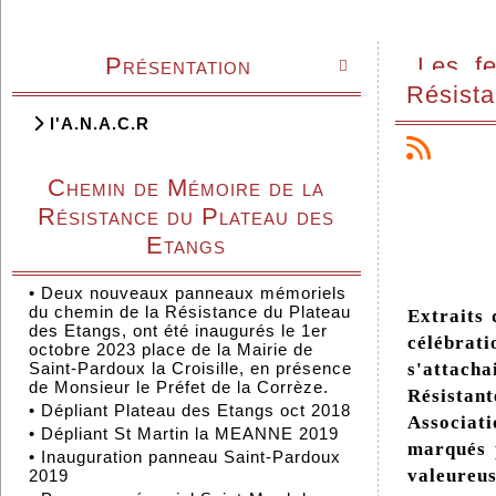
Présentation
Les fe

Résist
l'A.N.A.C.R
Chemin de Mémoire de la
Résistance du Plateau des
Etangs
•
Deux nouveaux panneaux mémoriels
du chemin de la Résistance du Plateau
Extraits 
des Etangs, ont été inaugurés le 1er
célébrat
octobre 2023 place de la Mairie de
s'attach
Saint-Pardoux la Croisille, en présence
de Monsieur le Préfet de la Corrèze.
Résistan
•
Dépliant Plateau des Etangs oct 2018
Associati
•
Dépliant St Martin la MEANNE 2019
marqués p
•
Inauguration panneau Saint-Pardoux
valeureus
2019