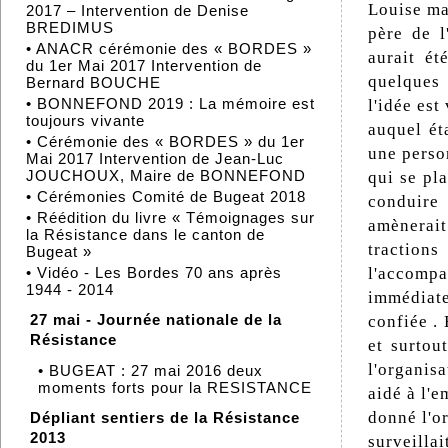
Louise ma
2017 – Intervention de Denise
BREDIMUS
père de l
•
ANACR cérémonie des « BORDES »
aurait ét
du 1er Mai 2017 Intervention de
quelques
Bernard BOUCHE
•
BONNEFOND 2019 : La mémoire est
l'idée est
toujours vivante
auquel ét
•
Cérémonie des « BORDES » du 1er
une perso
Mai 2017 Intervention de Jean-Luc
JOUCHOUX, Maire de BONNEFOND
qui se pla
•
Cérémonies Comité de Bugeat 2018
conduire 
•
Réédition du livre « Témoignages sur
amènerait
la Résistance dans le canton de
tractions
Bugeat »
l'accomp
•
Vidéo - Les Bordes 70 ans après
1944 - 2014
immédiate
27 mai - Journée nationale de la
confiée . 
Résistance
et surtou
l'organisa
•
BUGEAT : 27 mai 2016 deux
moments forts pour la RESISTANCE
aidé à l'e
donné l'o
Dépliant sentiers de la Résistance
2013
surveilla