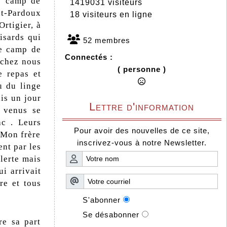
le camp de
1419031 visiteurs
t-Pardoux
18 visiteurs en ligne
Ortigier, à
uisards qui
52 membres
le camp de
Connectés :
 chez nous
( personne )
e repas et
u du linge
is un jour
Lettre d'information
 venus se
ac . Leurs
Pour avoir des nouvelles de ce site,
 Mon frère
inscrivez-vous à notre Newsletter.
ent par les
alerte mais
i arrivait
re et tous
S'abonner
Se désabonner
e sa part