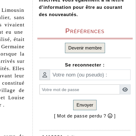
d'information pour être au courant
n Limousin
des nouveautés.
ier, sans
s vivaient
Préférences
ont eu une
isé, était
u Germaine
Devenir membre
Lorsque la
arrivés sur
Se reconnecter :
ités. Elles
avant leur
t constitué
village de
et Louise
 .
Envoyer
[ Mot de passe perdu ?
]