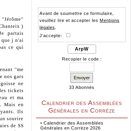
Avant de soumettre ce formulaire,
 ''Jérôme''
veuillez lire et accepter les
Mentions
Chanteix )
légales
.
e partais
J'accepte:
 que j n'ai
pas ce qui
ArpW
Recopier le code :
tenant ''me
e nos gars
Envoyer
ngoisse ne
33 Abonnés
des tickets
peau et ma
Calendrier des Assemblées
.. Mais en
Générales en Corrèze
yants. Ils
 un sourire
•
Calendrier des Assemblées
haies de SS
Générales en Corrèze 2026