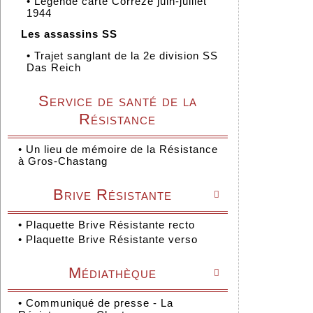
•
Légende carte Corrèze juin-juillet
1944
Les assassins SS
•
Trajet sanglant de la 2e division SS
Das Reich
Service de santé de la
Résistance
•
Un lieu de mémoire de la Résistance
à Gros-Chastang
Brive Résistante

•
Plaquette Brive Résistante recto
•
Plaquette Brive Résistante verso
Médiathèque

•
Communiqué de presse - La