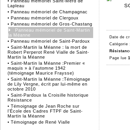
•
Panneau mémoriel Saint-Merd de
Lapleau
•
Panneau mémoriel de Champagnac
•
Panneau mémoriel de Clergoux
•
Panneau mémoriel de Gros-Chastang
Panneau mémoriel de Saint-Martin
la Méanne
Date de cr
•
Panneau mémoriel de Saint-Pardoux
Catégorie
•
Saint-Martin la Méanne : la mort de
Résistanc
Robert Perperot René Vialle de Saint-
Martin la Méanne
Page lue
1
•
Saint-Martin la Méanne :Premier «
maquis » à l’automne 1942
(témoignage Maurice Fraysse)
•
Saint-Martin la Méanne :Témoignage
de Lily Vergne, écrit par lui-même en
octobre 2010
•
Saint-Pardoux la Croisille historique
Résistance
•
Témoignage de Jean Roche sur
l'École des Cadres FTPF de Saint-
Martin la Méanne
•
Témoignage de René Vialle