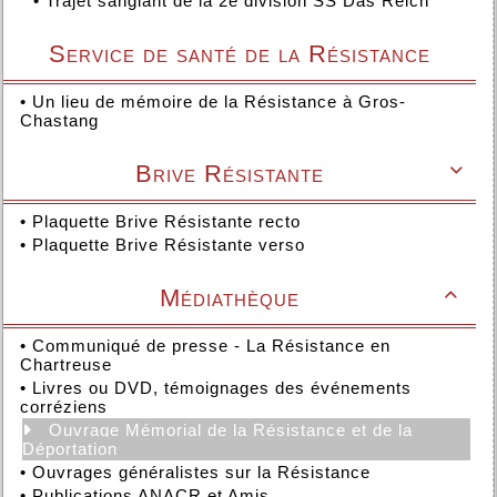
•
Trajet sanglant de la 2e division SS Das Reich
Service de santé de la Résistance
•
Un lieu de mémoire de la Résistance à Gros-
Chastang
Brive Résistante

•
Plaquette Brive Résistante recto
•
Plaquette Brive Résistante verso
Médiathèque

•
Communiqué de presse - La Résistance en
Chartreuse
•
Livres ou DVD, témoignages des événements
corréziens
Ouvrage Mémorial de la Résistance et de la
Déportation
•
Ouvrages généralistes sur la Résistance
•
Publications ANACR et Amis