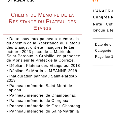
l'A.N.A.C.R
L'ANACR-Co
Chemin de Mémoire de la
Congrès N
Résistance du Plateau des
Note
: Ce
Etangs
longue à t
•
Deux nouveaux panneaux mémoriels
du chemin de la Résistance du Plateau
Date de cr
des Etangs, ont été inaugurés le 1er
Catégorie
octobre 2023 place de la Mairie de
Saint-Pardoux la Croisille, en présence
Page lue
1
de Monsieur le Préfet de la Corrèze.
•
Dépliant Plateau des Etangs oct 2018
•
Dépliant St Martin la MEANNE 2019
•
Inauguration panneau Saint-Pardoux
2019
•
Panneau mémoriel Saint-Merd de
Lapleau
•
Panneau mémoriel de Champagnac
•
Panneau mémoriel de Clergoux
•
Panneau mémoriel de Gros-Chastang
•
Panneau mémoriel de Saint-Martin la