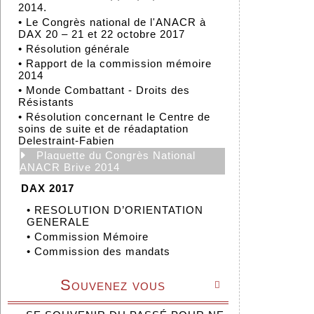
2014.
•
Le Congrès national de l'ANACR à
DAX 20 – 21 et 22 octobre 2017
•
Résolution générale
•
Rapport de la commission mémoire
2014
•
Monde Combattant - Droits des
Résistants
•
Résolution concernant le Centre de
soins de suite et de réadaptation
Delestraint-Fabien
Plaquette du Congrès National
ANACR Brive 2014
DAX 2017
•
RESOLUTION D’ORIENTATION
GENERALE
•
Commission Mémoire
•
Commission des mandats
Souvenez vous
