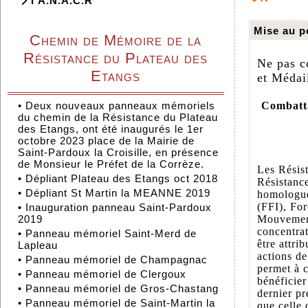
l'A.N.A.C.R
Mise au p
Chemin de Mémoire de la
Résistance du Plateau des
Ne pas c
Etangs
et Médail
•
Deux nouveaux panneaux mémoriels
Combatta
du chemin de la Résistance du Plateau
des Etangs, ont été inaugurés le 1er
octobre 2023 place de la Mairie de
Saint-Pardoux la Croisille, en présence
de Monsieur le Préfet de la Corrèze.
Les Résist
•
Dépliant Plateau des Etangs oct 2018
Résistance
•
Dépliant St Martin la MEANNE 2019
homologuée
(FFI), Fo
•
Inauguration panneau Saint-Pardoux
2019
Mouvement
concentrat
•
Panneau mémoriel Saint-Merd de
être attri
Lapleau
actions de
•
Panneau mémoriel de Champagnac
permet à c
•
Panneau mémoriel de Clergoux
bénéficier
•
Panneau mémoriel de Gros-Chastang
dernier pr
•
Panneau mémoriel de Saint-Martin la
que celle 