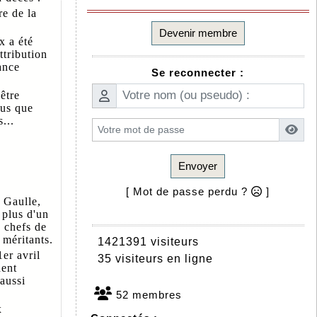
e de la
Devenir membre
x a été
ttribution
ance
Se reconnecter :
être
lus que
...
Envoyer
[ Mot de passe perdu ?
]
 Gaulle,
 plus d'un
x chefs de
 méritants.
1421391 visiteurs
1er avril
35 visiteurs en ligne
dent
 aussi
52 membres
x