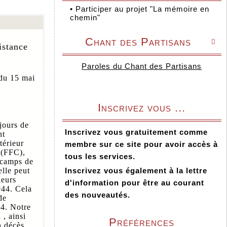
•
Participer au projet "La mémoire en
chemin"
Chant des Partisans

istance
Paroles du Chant des Partisans
 du 15 mai
Inscrivez vous ...
jours de
Inscrivez vous gratuitement comme
nt
térieur
membre sur ce site pour avoir accès à
s (FFC),
tous les services.
 camps de
Inscrivez vous également à la lettre
elle peut
leurs
d'information pour être au courant
944. Cela
des nouveautés.
de
44. Notre
 , ainsi
Préférences
 décès .