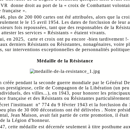
CVR donne droit au port de la « croix de Combattant volontair
 française ».
6, plus de 200 000 cartes ont été attribuées, alors que la croi
seulement le le 15 avril 1954. Les dates de forclusion de leur a
usieurs fois repoussées, tant que des responsables de la Résist
 attester les services « Résistants » étaient vivants.
i, en 2025, carte et croix ont pu encore -bien tardivement !- 
 aux derniers Résistants ou Résistantes, nonagénaires, voire p
s, sur interventions exceptionnelles de personnalités politiques
Médaille de la Résistance
n créée pendant la seconde guerre mondiale par le Général De
lus prestigieuse, celle de Compagnon de la Libération (un peu
individuels, des villes...), en 1943, pour honorer les principau
nce française et des Résistants ou Résistantes particulièrement
écret l'instituant n° 774 du 9 février 1943 et la forclusion du 
eu plus de 30 000 décorations ont été délivrées . Notre prési
tal, Jean Maison, avait fait partie de cette promotion, il était
 de la Légion d'honneur.
7, cette médaille est décernée seulement à titre posthume au