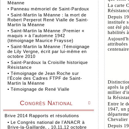
Méanne
La carte 
•
Panneau mémoriel de Saint-Pardoux
Résistance
•
Saint-Martin la Méanne : la mort de
Depuis 194
Robert Perperot René Vialle de Saint-
instituée 
Martin la Méanne
ont été pl
•
Saint-Martin la Méanne :Premier «
habilités à
maquis » à l’automne 1942
Aujourd'hu
(témoignage Maurice Fraysse)
attribuées
•
Saint-Martin la Méanne :Témoignage
centenaire
de Lily Vergne, écrit par lui-même en
octobre 2010
•
Saint-Pardoux la Croisille historique
Résistance
•
Témoignage de Jean Roche sur
l'École des Cadres FTPF de Saint-
Distinctio
Martin la Méanne
après la p
•
Témoignage de René Vialle
millier d'
la Résista
Congrès National

Entre le d
1947, un p
départemen
Brive 2014 Rapports et résolutions
Chevalier
•
Le Congrès national de l'ANACR à
Depuis 194
Brive-la-Gaillarde, , 10,11,12 octobre