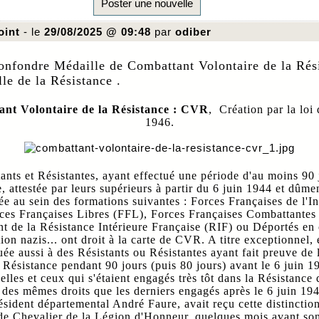
Poster une nouvelle
oint
- le
29/08/2025 @ 09:48
par
odiber
onfondre Médaille de Combattant Volontaire de la Rés
le de la Résistance .
nt Volontaire de la Résistance : CVR
, Création par la loi
1946.
ants et Résistantes, ayant effectué une période d'au moins 90 
, attestée par leurs supérieurs à partir du 6 juin 1944 et dûme
 au sein des formations suivantes : Forces Françaises de l'In
rces Françaises Libres (FFL), Forces Françaises Combattante
 de la Résistance Intérieure Française (RIF) ou Déportés en
ion nazis... ont droit à la carte de CVR. A titre exceptionnel, 
buée aussi à des Résistants ou Résistantes ayant fait preuve de 
 Résistance pendant 90 jours (puis 80 jours) avant le 6 juin 1
elles et ceux qui s'étaient engagés très tôt dans la Résistance 
 des mêmes droits que les derniers engagés après le 6 juin 19
ésident départemental André Faure, avait reçu cette distinction
de Chevalier de la Légion d'Honneur, quelques mois avant son