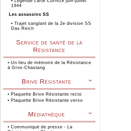
•
Légende carte Corrèze juin-juillet
1944
Les assassins SS
•
Trajet sanglant de la 2e division SS
Das Reich
Service de santé de la
Résistance
•
Un lieu de mémoire de la Résistance
à Gros-Chastang
Brive Résistante

•
Plaquette Brive Résistante recto
•
Plaquette Brive Résistante verso
Médiathèque

•
Communiqué de presse - La