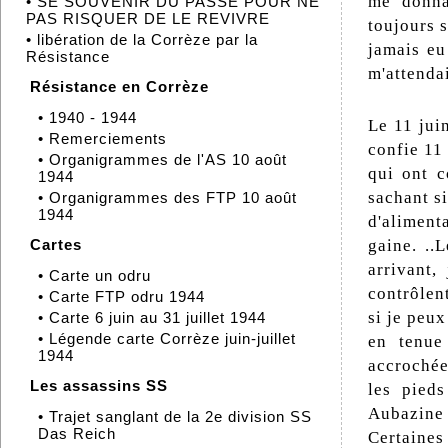
me donna
•
SE SOUVENIR DU PASSÉ POUR NE
PAS RISQUER DE LE REVIVRE
toujours s
•
libération de la Corrèze par la
jamais eu
Résistance
m'attendai
Résistance en Corrèze
•
1940 - 1944
Le 11 juin
•
Remerciements
confie 11
•
Organigrammes de l'AS 10 août
qui ont c
1944
sachant si
•
Organigrammes des FTP 10 août
1944
d'aliment
Cartes
gaine. ..
arrivant,
•
Carte un odru
contrôlent
•
Carte FTP odru 1944
si je peux
•
Carte 6 juin au 31 juillet 1944
•
Légende carte Corrèze juin-juillet
en tenue
1944
accrochée 
Les assassins SS
les pieds
Aubazine 
•
Trajet sanglant de la 2e division SS
Das Reich
Certaines