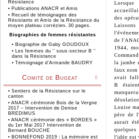
Résistance
Lorsque 
•
Publications ANACR et Amis
accueillai
•
Recueil de témoignages des
des opéra
Résistants et Amis de la Résistance du
Laissons
moyen plateau corrézien. 30 pages.
l'événeme
Biographies de femmes résistantes
de l'ANAC
•
Biographie de Gaby GOUDOUX
1944, mon
•
Les femmes du '' sous-secteur B ''
Commandem
dans la Résistance
la jambe 
•
Témoignage d'Armande BAUDRY
faux nom 
Comité de Bugeat
avait fal

B étaien
•
Sentiers de la Résistance sur le
manquera
canton
désolatio
•
ANACR cérémonie Bois de la Vergne
Louise ma
2017 – Intervention de Denise
BREDIMUS
père de l
•
ANACR cérémonie des « BORDES »
aurait ét
du 1er Mai 2017 Intervention de
quelques
Bernard BOUCHE
•
BONNEFOND 2019 : La mémoire est
l'idée est