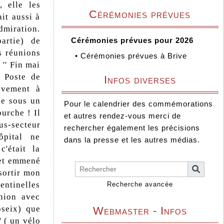
 elle les
Cérémonies prévues
ait aussi à
dmiration.
artie) de
Cérémonies prévues pour 2026
s réunions
•
Cérémonies prévues à Brive
'' Fin mai
u Poste de
Infos diverses
ièvement à
ve sous un
Pour le calendrier des commémorations
urche ! Il
et autres rendez-vous merci de
us-secteur
rechercher également les précisions
ôpital ne
dans la presse et les autres médias.
'était la
 et emmené
sortir mon
entinelles
Recherche avancée
union avec
seix) que
Webmaster - Infos
' ( un vélo