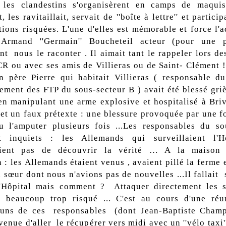
les clandestins s'organisèrent en camps de maquis,
t, les ravitaillait, servait de ''boîte à lettre'' et particip
tions risquées. L'une d'elles est mémorable et force l'a
 Armand ''Germain'' Boucheteil acteur (pour une p
nt nous le raconter . Il aimait tant le rappeler lors de
R ou avec ses amis de Villieras ou de Saint- Clément ! 
 père Pierre qui habitait Villieras ( responsable d
ent des FTP du sous-secteur B ) avait été blessé gr
en manipulant une arme explosive et hospitalisé à Bri
et un faux prétexte : une blessure provoquée par une fo
lu l'amputer plusieurs fois ...Les responsables du so
t inquiets : les Allemands qui surveillaient l'H
ient pas de découvrir la vérité … A la maison c
n : les Allemands étaient venus , avaient pillé la ferme
 sœur dont nous n'avions pas de nouvelles ...Il fallait 
'Hôpital mais comment ? Attaquer directement les s
é beaucoup trop risqué ... C'est au cours d'une ré
 uns de ces responsables (dont Jean-Baptiste Champ
 venue d'aller le récupérer vers midi avec un ''vélo taxi'