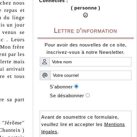
Connectés :
 chez nous
( personne )
e repas et
u du linge
is un jour
Lettre d'information
 venus se
ac . Leurs
Pour avoir des nouvelles de ce site,
 Mon frère
inscrivez-vous à notre Newsletter.
ent par les
alerte mais
i arrivait
re et tous
S'abonner
Se désabonner
e sa part
Avant de soumettre ce formulaire,
 ''Jérôme''
veuillez lire et accepter les
Mentions
Chanteix )
légales
.