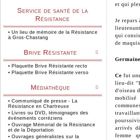
et qui pl
Service de santé de la
Résistance
Je repars 
lieutenant
•
Un lieu de mémoire de la Résistance
qui consis
à Gros-Chastang
de maquisa
Brive Résistante

Germaine
•
Plaquette Brive Résistante recto
•
Plaquette Brive Résistante verso
Ce
fut un
lieu-dit 
Médiathèque

d'oiseau d
mobilisé
•
Communiqué de presse - La
communes 
Résistance en Chartreuse
•
Livres ou DVD, témoignages des
travailla
événements corréziens
poursuivi
•
Ouvrage Mémorial de la Résistance
arrivés d
et de la Déportation
femme qu
•
Ouvrages généralistes sur la