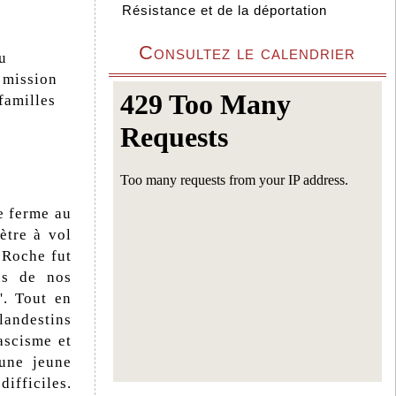
Résistance et de la déportation
Consultez le calendrier
u
a mission
 familles
e ferme au
ètre à vol
e Roche fut
ns de nos
'. Tout en
landestins
ascisme et
 une jeune
fficiles.