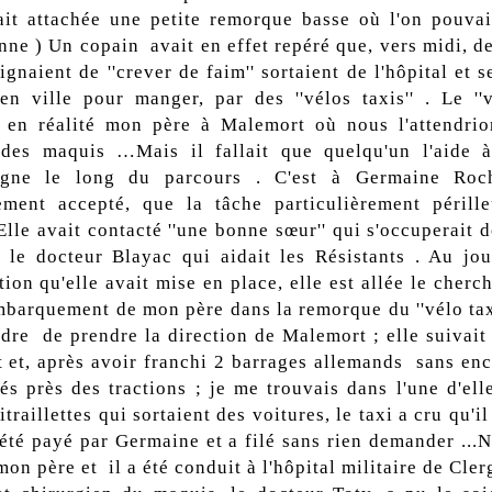
ait attachée une petite remorque basse où l'on pouvait
nne ) Un copain avait en effet repéré que, vers midi, d
ignaient de ''crever de faim'' sortaient de l'hôpital et s
en ville pour manger, par des ''vélos taxis'' . Le ''v
 en réalité mon père à Malemort où nous l'attendri
 des maquis …Mais il fallait que quelqu'un l'aide à
agne le long du parcours . C'est à Germaine Roc
ment accepté, que la tâche particulièrement périll
Elle avait contacté ''une bonne sœur'' qui s'occuperait d
t le docteur Blayac qui aidait les Résistants . Au jou
tion qu'elle avait mise en place, elle est allée le cherch
mbarquement de mon père dans la remorque du ''vélo taxi
rdre de prendre la direction de Malemort ; elle suivait 
it et, après avoir franchi 2 barrages allemands sans enc
és près des tractions ; je me trouvais dans l'une d'ell
traillettes qui sortaient des voitures, le taxi a cru qu'il 
a été payé par Germaine et a filé sans rien demander ..
on père et il a été conduit à l'hôpital militaire de Cle