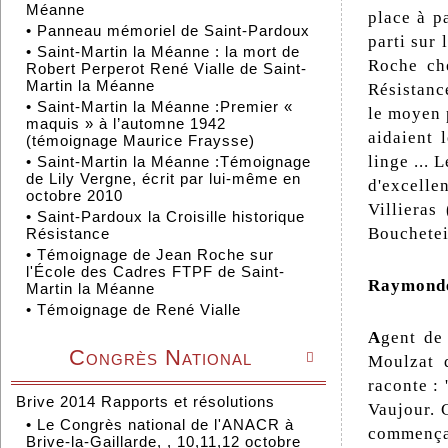
Méanne
place à p
•
Panneau mémoriel de Saint-Pardoux
parti sur
•
Saint-Martin la Méanne : la mort de
Roche che
Robert Perperot René Vialle de Saint-
Martin la Méanne
Résistance
•
Saint-Martin la Méanne :Premier «
le moyen p
maquis » à l’automne 1942
aidaient 
(témoignage Maurice Fraysse)
linge ... 
•
Saint-Martin la Méanne :Témoignage
de Lily Vergne, écrit par lui-même en
d'excelle
octobre 2010
Villiera
•
Saint-Pardoux la Croisille historique
Bouchetei
Résistance
•
Témoignage de Jean Roche sur
l'École des Cadres FTPF de Saint-
Raymonde
Martin la Méanne
•
Témoignage de René Vialle
A
gent de
Congrès National

Moulzat 
raconte : 
Brive 2014 Rapports et résolutions
Vaujour. C
•
Le Congrès national de l'ANACR à
commençai
Brive-la-Gaillarde, , 10,11,12 octobre