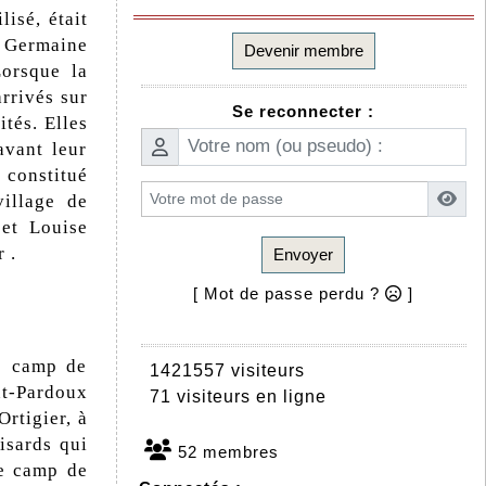
isé, était
u Germaine
Devenir membre
Lorsque la
arrivés sur
Se reconnecter :
ités. Elles
avant leur
t constitué
village de
et Louise
 .
Envoyer
[ Mot de passe perdu ?
]
le camp de
1421557 visiteurs
t-Pardoux
71 visiteurs en ligne
Ortigier, à
uisards qui
52 membres
le camp de