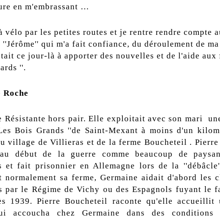
eure en m'embrassant …
à vélo par les petites routes et je rentre rendre compte a
 ''Jérôme'' qui m'a fait confiance, du déroulement de m
tait ce jour-là à apporter des nouvelles et de l'aide aux
rds ''.
 Roche
e Résistante hors pair. Elle exploitait avec son mari un
''Les Bois Grands ''de Saint-Mexant à moins d'un kilom
u village de Villieras et de la ferme Boucheteil . Pierr
 au début de la guerre comme beaucoup de paysa
et fait prisonnier en Allemagne lors de la ''débâcle'
nt normalement sa ferme, Germaine aidait d'abord les c
s par le Régime de Vichy ou des Espagnols fuyant le f
ès 1939. Pierre Boucheteil raconte qu'elle accueillit
i accoucha chez Germaine dans des conditions di