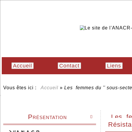
Accueil
Contact
Liens
Vous êtes ici :
Accueil
»
Les femmes du '' sous-secte
Présentation
Les fe

Résist