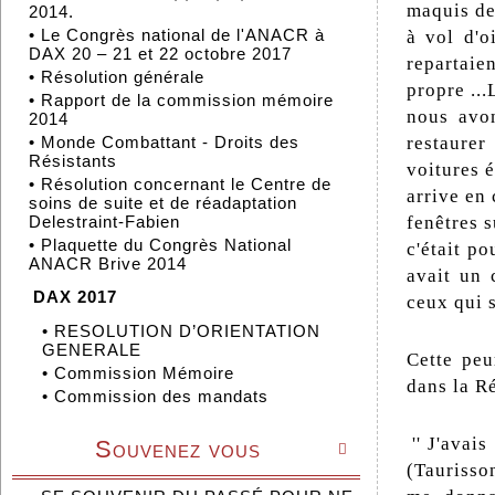
maquis de
2014.
•
Le Congrès national de l'ANACR à
à vol d'o
DAX 20 – 21 et 22 octobre 2017
repartaie
•
Résolution générale
propre ..
•
Rapport de la commission mémoire
nous avo
2014
•
Monde Combattant - Droits des
restaurer
Résistants
voitures 
•
Résolution concernant le Centre de
arrive en 
soins de suite et de réadaptation
Delestraint-Fabien
fenêtres s
•
Plaquette du Congrès National
c'était p
ANACR Brive 2014
avait un 
DAX 2017
ceux qui 
•
RESOLUTION D’ORIENTATION
GENERALE
Cette pe
•
Commission Mémoire
dans la Ré
•
Commission des mandats
'' J'avais
Souvenez vous

(Taurisso