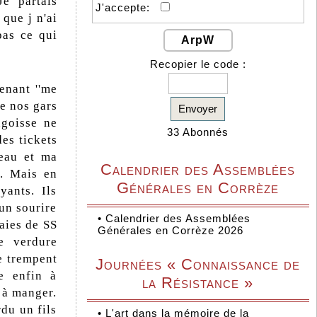
e partais
J'accepte:
 que j n'ai
pas ce qui
ArpW
Recopier le code :
tenant ''me
e nos gars
Envoyer
ngoisse ne
33 Abonnés
des tickets
peau et ma
Calendrier des Assemblées
.. Mais en
Générales en Corrèze
yants. Ils
 un sourire
•
Calendrier des Assemblées
haies de SS
Générales en Corrèze 2026
e verdure
se trempent
Journées « Connaissance de
ve enfin à
la Résistance »
 à manger.
du un fils
•
L'art dans la mémoire de la