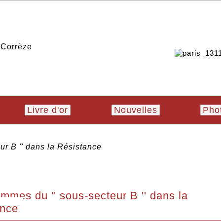
Livre d'or
Nouvelles
Pho
ur B '' dans la Résistance
mmes du '' sous-secteur B '' dans la
ance