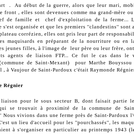
art . Au début de la guerre, alors que leur mari, mobil
 le front , elles sont devenues comme ma grand-mère o
f de famille et chef d'exploitation de la ferme... 
 s'est organisée et que les premiers ''clandestins'' sont 
lateau corrézien, elles ont pris leur part de responsabil
les maquisards en préparant de la nourriture ou en l
Les jeunes filles, à l'image de leur père ou leur frère, on
nts agents de liaison FTP... Ce fut le cas dans le 
s (commune de Saint-Mexant) pour Marthe Bouyssou 
l , à Vaujour de Saint-Pardoux c'était Raymonde Régnier
 Régnier
 liaison pour le sous secteur B, dont faisait partie 
qui se trouvait à proximité de la commune de Sain
'' Nous vivions dans une ferme près de Saint-Pardoux l'
'est un lieu d'accueil pour les ''pourchassés'', les maq
ent à s'organiser en particulier au printemps 1943 (