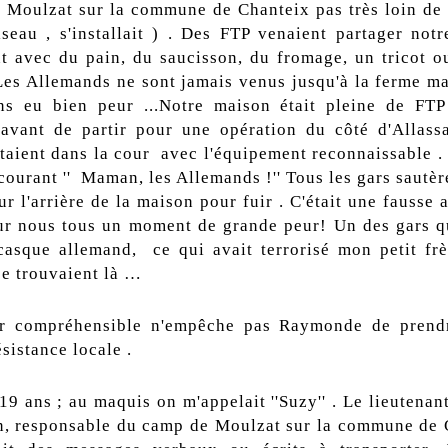
 Moulzat sur la commune de Chanteix pas très loin de
iseau , s'installait ) . Des FTP venaient partager notr
nt avec du pain, du saucisson, du fromage, un tricot o
.Les Allemands ne sont jamais venus jusqu'à la ferme ma
ns eu bien peur ...Notre maison était pleine de FTP
 avant de partir pour une opération du côté d'Allass
étaient dans la cour avec l'équipement reconnaissable .
courant '' Maman, les Allemands !'' Tous les gars sautèr
ur l'arrière de la maison pour fuir . C'était une fausse 
our nous tous un moment de grande peur! Un des gars qu
casque allemand, ce qui avait terrorisé mon petit frè
se trouvaient là …
ur compréhensible n'empêche pas Raymonde de prendr
sistance locale .
 19 ans ; au maquis on m'appelait ''Suzy'' . Le lieutenant
n, responsable du camp de Moulzat sur la commune de 