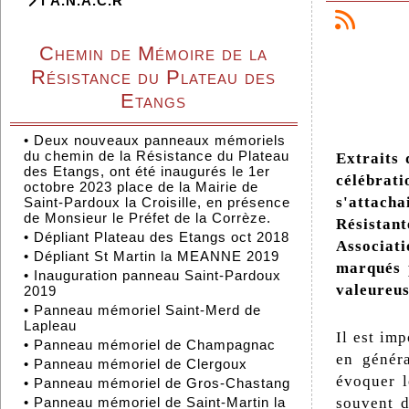
l'A.N.A.C.R
Chemin de Mémoire de la
Résistance du Plateau des
Etangs
•
Deux nouveaux panneaux mémoriels
du chemin de la Résistance du Plateau
Extraits 
des Etangs, ont été inaugurés le 1er
célébrat
octobre 2023 place de la Mairie de
s'attach
Saint-Pardoux la Croisille, en présence
de Monsieur le Préfet de la Corrèze.
Résistan
•
Dépliant Plateau des Etangs oct 2018
Associati
•
Dépliant St Martin la MEANNE 2019
marqués p
•
Inauguration panneau Saint-Pardoux
valeureus
2019
•
Panneau mémoriel Saint-Merd de
Lapleau
Il est im
•
Panneau mémoriel de Champagnac
en génér
•
Panneau mémoriel de Clergoux
évoquer l
•
Panneau mémoriel de Gros-Chastang
•
Panneau mémoriel de Saint-Martin la
souvent d