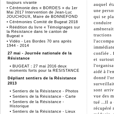
toujours vivante
auquel ét
•
Cérémonie des « BORDES » du 1er
une perso
Mai 2017 Intervention de Jean-Luc
JOUCHOUX, Maire de BONNEFOND
qui se pla
•
Cérémonies Comité de Bugeat 2018
conduire 
•
Réédition du livre « Témoignages sur
amènerait
la Résistance dans le canton de
tractions
Bugeat »
l'accomp
•
Vidéo - Les Bordes 70 ans après
1944 - 2014
immédiate
27 mai - Journée nationale de la
confiée . 
Résistance
et surtou
l'organisa
•
BUGEAT : 27 mai 2016 deux
moments forts pour la RESISTANCE
aidé à l'e
donné l'o
Dépliant sentiers de la Résistance
2013
surveilla
sont arriv
•
Sentiers de la Résistance - Photos
vue des mi
•
Sentiers de la Résistance - Carte
•
Sentiers de la Résistance -
tué ...Il 
Historique
récupéré m
•
Sentiers de la Résistance - Lieux