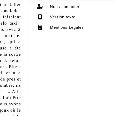
 installer
Nous contacter
es malades
e faisaient
Version texte
élo taxi''
Mentions Légales
ons avec 2
 sortir et
he, qui a
euse a été
e la sortie
r J, selon
er . Elle a
'' et lui a
de près et
ombre, ils
es ... A la
allait être
.Nous avons
rgoux où le