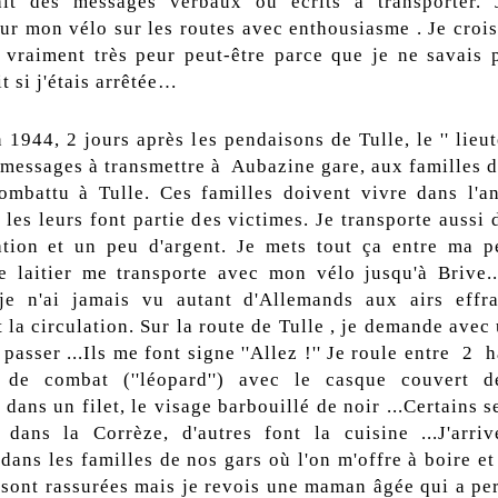
it des messages verbaux ou écrits à transporter. J
ur mon vélo sur les routes avec enthousiasme . Je crois
 vraiment très peur peut-être parce que je ne savais 
t si j'étais arrêtée…
 1944, 2 jours après les pendaisons de Tulle, le '' lieu
 messages à transmettre à Aubazine gare, aux familles d
ombattu à Tulle. Ces familles doivent vivre dans l'a
 les leurs font partie des victimes. Je transporte aussi 
ation et un peu d'argent. Je mets tout ça entre ma 
Le laitier me transporte avec mon vélo jusqu'à Brive.
 je n'ai jamais vu autant d'Allemands aux airs effra
 la circulation. Sur la route de Tulle , je demande avec
 passer ...Ils me font signe ''Allez !'' Je roule entre 2 
 de combat (''léopard'') avec le casque couvert d
dans un filet, le visage barbouillé de noir ...Certains 
 dans la Corrèze, d'autres font la cuisine ...J'arri
dans les familles de nos gars où l'on m'offre à boire et
 sont rassurées mais je revois une maman âgée qui a per