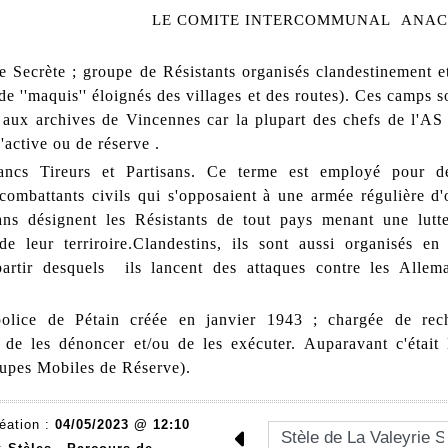
LE COMITE INTERCOMMUNAL ANACR 
e Secrète ; groupe de Résistants organisés clandestinement e
e ''maquis'' éloignés des villages et des routes). Ces camps 
s aux archives de Vincennes car la plupart des chefs de l'AS 
d'active ou de réserve .
ancs Tireurs et Partisans. Ce terme est employé pour dé
 combattants civils qui s'opposaient à une armée régulière d'
ans désignent les Résistants de tout pays menant une lut
 de leur terriroire.Clandestins, ils sont aussi organisés e
artir desquels ils lancent des attaques contre les Allem
lice de Pétain créée en janvier 1943 ; chargée de rech
, de les dénoncer et/ou de les exécuter. Auparavant c'était 
pes Mobiles de Réserve).
éation :
04/05/2023 @ 12:10