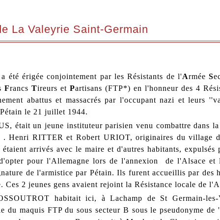
de La Valeyrie Saint-Germain
 a été érigée conjointement par les Résistants de l'
A
rmée
S
e
s
F
rancs
T
ireurs et
P
artisans (FTP*) en l'honneur des 4 Résis
hement abattus et massacrés par l'occupant nazi et leurs ''val
Pétain le 21 juillet 1944.
, était un jeune instituteur parisien venu combattre dans la
 . Henri RITTER et Robert URIOT, originaires du village 
étaient arrivés avec le maire et d'autres habitants, expulsés 
 d'opter pour l'Allemagne lors de l'annexion de l'Alsace et 
gnature de l'armistice par Pétain. Ils furent accueillis par des 
. Ces 2 jeunes gens avaient rejoint la Résistance locale de l'
SSOUTROT habitait ici, à Lachamp de St Germain-les-V
rtie du maquis FTP du sous secteur B sous le pseudonyme de ''