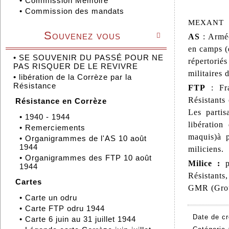
•
Commission Mémoire
•
Commission des mandats
MEXANT
Souvenez vous

AS
: Armé
en camps (d
•
SE SOUVENIR DU PASSÉ POUR NE
répertorié
PAS RISQUER DE LE REVIVRE
militaires 
•
libération de la Corrèze par la
Résistance
FTP
: Fr
Résistants
Résistance en Corrèze
Les partis
•
1940 - 1944
libération
•
Remerciements
maquis)à p
•
Organigrammes de l'AS 10 août
1944
miliciens.
•
Organigrammes des FTP 10 août
Milice :
po
1944
Résistants
Cartes
GMR (Grou
•
Carte un odru
•
Carte FTP odru 1944
Date de cr
•
Carte 6 juin au 31 juillet 1944