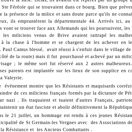
t Ste Féréole qui se trouvaient dans ce bourg. Bien que préve
e la présence de la milice et sans doute parce qu'ils ne conna
ieux, ils empruntèrent la départementale 44. Arrivés ici, au 
ls vont se trouver face aux Allemands qui les poursuivent, les
; les miliciens venus de Brive avaient rattrapé les malhe
t à la chase à l'homme et se chargent de les achever en l
 Paul Camus blessé, avait réussi à s'enfuir dans le village de
 côté de la route) mais il fut pourchassé et achevé par un mili
visage ; le même sort fut réservé aux 2 autres malheureux
 ses parents est implantée sur les lieux de son supplice en c
la Valeyrie.
e événement montre que les Résistants et maquisards corrézi
aindre de ces miliciens français formés par la dictature de Pé
ur nazi . Ils traquaient et tuaient d'autres Français, patrio
maintenir un état fasciste et abolir définitivement la Républ
ns le 21 juillet, un hommage est rendu à ces jeunes Résistan
icipalité de St Germain-les Vergnes avec des Associations de
 la Résistance et les Anciens Combattants .