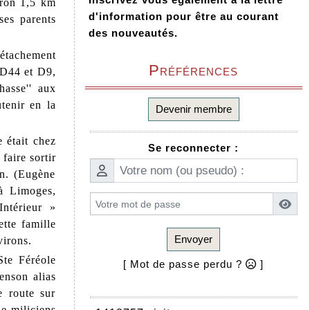
iron 1,5 km
d'information pour être au courant
ses parents
des nouveautés.
détachement
Préférences
(D44 et D9,
hasse'' aux
tenir en la
Devenir membre
 était chez
Se reconnecter :
faire sortir
en. (Eugène
 à Limoges,
Intérieur »
tte famille
Envoyer
virons.
Ste Féréole
[ Mot de passe perdu ?
]
enson alias
e route sur
de miliciens