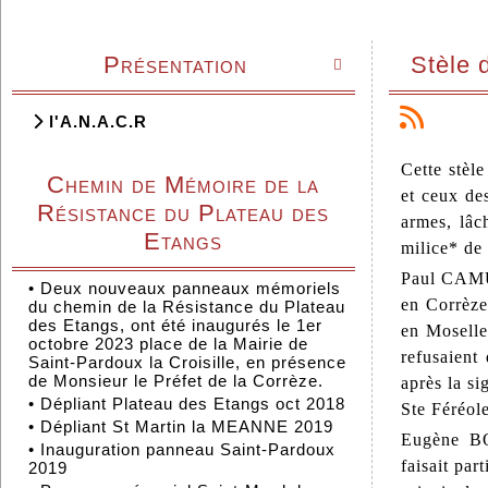
Présentation
Stèle 

l'A.N.A.C.R
Cette stèle
Chemin de Mémoire de la
et ceux de
Résistance du Plateau des
armes, lâc
Etangs
milice* de 
Paul CAMUS
•
Deux nouveaux panneaux mémoriels
en Corrèze
du chemin de la Résistance du Plateau
des Etangs, ont été inaugurés le 1er
en Moselle 
octobre 2023 place de la Mairie de
refusaient
Saint-Pardoux la Croisille, en présence
de Monsieur le Préfet de la Corrèze.
après la si
•
Dépliant Plateau des Etangs oct 2018
Ste Féréole
•
Dépliant St Martin la MEANNE 2019
Eugène BO
•
Inauguration panneau Saint-Pardoux
faisait pa
2019