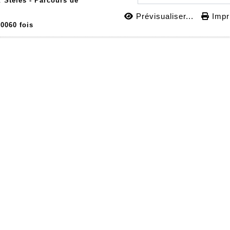
 :
Stèles - Parcours de
-
Prévisualiser...
Impri
0060 fois