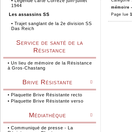
•
Légende carte Corrèze juin-juillet
Catégorie
1944
mémoire 
Les assassins SS
Page lue
1
•
Trajet sanglant de la 2e division SS
Das Reich
Service de santé de la
Résistance
•
Un lieu de mémoire de la Résistance
à Gros-Chastang
Brive Résistante

•
Plaquette Brive Résistante recto
•
Plaquette Brive Résistante verso
Médiathèque

•
Communiqué de presse - La