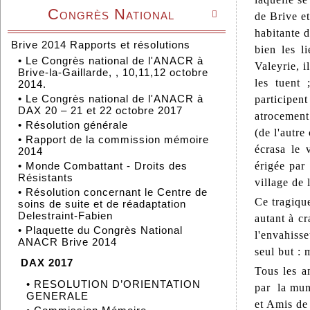
Congrès National

de Brive e
habitante d
Brive 2014 Rapports et résolutions
bien les l
•
Le Congrès national de l'ANACR à
Valeyrie, i
Brive-la-Gaillarde, , 10,11,12 octobre
les tuent 
2014.
•
Le Congrès national de l'ANACR à
participen
DAX 20 – 21 et 22 octobre 2017
atrocement.
•
Résolution générale
(de l'autre
•
Rapport de la commission mémoire
écrasa le 
2014
érigée par
•
Monde Combattant - Droits des
Résistants
village de 
•
Résolution concernant le Centre de
Ce tragiqu
soins de suite et de réadaptation
Delestraint-Fabien
autant à cr
•
Plaquette du Congrès National
l'envahisse
ANACR Brive 2014
seul but : 
DAX 2017
Tous les a
•
RESOLUTION D’ORIENTATION
par la mun
GENERALE
et Amis de