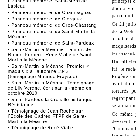
•
Panneau mémoriel Saint-Merd de
principal 
Lapleau
d'ici à vo
•
Panneau mémoriel de Champagnac
parce qu'il
•
Panneau mémoriel de Clergoux
Ce 21 juil
•
Panneau mémoriel de Gros-Chastang
de la Wehr
•
Panneau mémoriel de Saint-Martin la
Méanne
à peine à 
•
Panneau mémoriel de Saint-Pardoux
maquisards
•
Saint-Martin la Méanne : la mort de
terrorisant
Robert Perperot René Vialle de Saint-
Martin la Méanne
Un milicie
•
Saint-Martin la Méanne :Premier «
lui, le rec
maquis » à l’automne 1942
Eugène qui
(témoignage Maurice Fraysse)
•
Saint-Martin la Méanne :Témoignage
avait donc
de Lily Vergne, écrit par lui-même en
torturés p
octobre 2010
regroupant
•
Saint-Pardoux la Croisille historique
Résistance
sera marqué
•
Témoignage de Jean Roche sur
Ce même jo
l'École des Cadres FTPF de Saint-
devaient r
Martin la Méanne
•
Témoignage de René Vialle
''Commanda
laquelle se