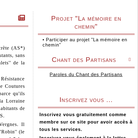
Projet "La mémoire en
chemin"
•
Participer au projet "La mémoire en
chemin"
crète (AS*)
tants, sans
Chant des Partisans

ets'' de la
Paroles du Chant des Partisans
 Résistance
de Coutures
parce qu'ils
Inscrivez vous ...
la Lorraine
habitants de
Inscrivez vous gratuitement comme
AS.
membre sur ce site pour avoir accès à
ergnes. Il
tous les services.
Robin'' (le
Inscrivez vous également à la lettre