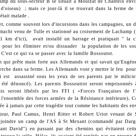
camp du sous-secteur B se situait à Moulzat de Chanteix env
l d'oiseau) ; mais ce jour-là il se trouvait dans la ferme de 
 était malade .
let, comme souvent lors d'incursions dans les campagnes, un 
macht venu de Tulle et stationné au croisement de Lachamp 
1 km d'ici), avait installé un barrage et pratiquait '' la c
 pour les éliminer et/ou dissuader la population de les sou
. C'est ce qui va se passer avec la famille Bossoutot.
n qui prête main forte aux Allemands et qui savait qu'Eugène
herche dans sa ferme. Les Allemands vont y mettre le feu pour 
 est assassiné sous les yeux de ses parents par le milici
 été dénoncé). Les parents Bossoutrot seront emprisonnés
uis seront libérés par les FFI ( «Forces Françaises de l'
 l'ensemble des forces armées de la Résistance intérieure). Ce
e à jamais par cette tragédie tout comme les habitants des en
ur, Paul Camus, Henri Ritter et Robert Uriot venant de 
ejoindre un camp de l'AS à St Mexant (commandé par Darg
nt David'') en passant par des chemins qui évitaient cett
 trouve la stèle. Hélas, ils avaient été repérés par un groupe 