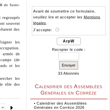
de Saint-
Avant de soumettre ce formulaire,
veuillez lire et accepter les
Mentions
t regroupés
légales
.
sont souvent
étaient des
J'accepte:
ArpW
signer les
occupation.
Recopier le code :
te armée de
n camps (de
Envoyer
ands et les
33 Abonnés
ercher les
le rôle des
Calendrier des Assemblées
Générales en Corrèze
•
Calendrier des Assemblées
Générales en Corrèze 2026