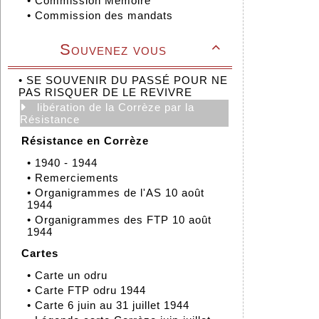
•
Commission Mémoire
•
Commission des mandats
Souvenez vous

•
SE SOUVENIR DU PASSÉ POUR NE
PAS RISQUER DE LE REVIVRE
libération de la Corrèze par la
Résistance
Résistance en Corrèze
•
1940 - 1944
•
Remerciements
•
Organigrammes de l'AS 10 août
1944
•
Organigrammes des FTP 10 août
1944
Cartes
•
Carte un odru
•
Carte FTP odru 1944
•
Carte 6 juin au 31 juillet 1944