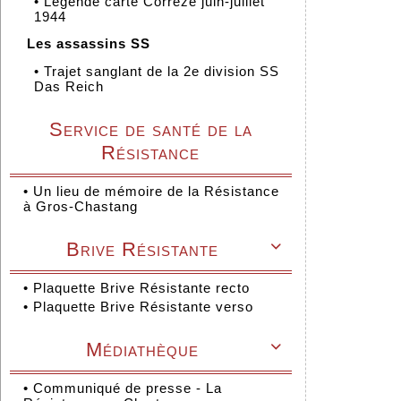
•
Légende carte Corrèze juin-juillet
1944
Les assassins SS
•
Trajet sanglant de la 2e division SS
Das Reich
Service de santé de la
Résistance
•
Un lieu de mémoire de la Résistance
à Gros-Chastang
Brive Résistante

•
Plaquette Brive Résistante recto
•
Plaquette Brive Résistante verso
Médiathèque

•
Communiqué de presse - La