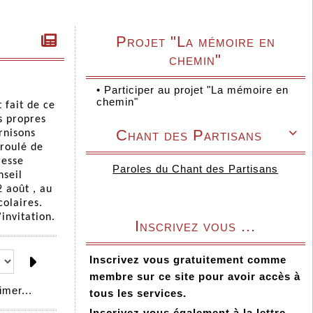
Projet "La mémoire en
chemin"
•
Participer au projet "La mémoire en
chemin"
 fait de ce
s propres
Chant des Partisans
rnisons

éroulé de
resse
Paroles du Chant des Partisans
nseil
 août , au
olaires.
invitation.
Inscrivez vous ...
Inscrivez vous gratuitement comme
membre sur ce site pour avoir accès à
mer...
tous les services.
Inscrivez vous également à la lettre