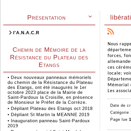
Présentation
libéra

l'A.N.A.C.R
Nous rappe
Chemin de Mémoire de la
départemen
forces, fo
Résistance du Plateau des
allemandes,
Etangs
ces cérémon
locale; voi
•
Deux nouveaux panneaux mémoriels
Départemen
du chemin de la Résistance du Plateau
Mémorial d
des Etangs, ont été inaugurés le 1er
Les associ
octobre 2023 place de la Mairie de
Saint-Pardoux la Croisille, en présence
de Monsieur le Préfet de la Corrèze.
Date de cr
•
Dépliant Plateau des Etangs oct 2018
Catégorie
•
Dépliant St Martin la MEANNE 2019
Page lue
1
•
Inauguration panneau Saint-Pardoux
2019