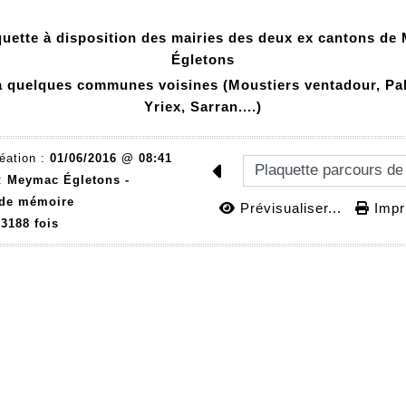
quette à disposition des mairies des deux ex cantons de
Égletons
 à quelques communes voisines (Moustiers ventadour, Pal
Yriex, Sarran....)
éation :
01/06/2016 @ 08:41
 :
Meymac Égletons -
 de mémoire
Prévisualiser...
Impri
3188 fois