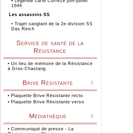
•
Légende carte Corrèze juin-juillet
1944
Les assassins SS
•
Trajet sanglant de la 2e division SS
Das Reich
Service de santé de la
Résistance
•
Un lieu de mémoire de la Résistance
à Gros-Chastang
Brive Résistante

•
Plaquette Brive Résistante recto
•
Plaquette Brive Résistante verso
Médiathèque

•
Communiqué de presse - La