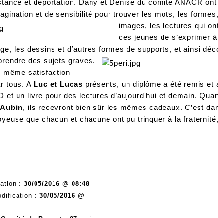
stance et déportation. Dany et Denise du comité ANACR ont 
agination et de sensibilité pour trouv
er les mots, les formes,
images, les lectures qui on
ces jeunes de s’exprimer à 
age, les dessins et d’autres formes de support
s, et ainsi déc
rendre des sujets graves.
e même satisfaction
r tous. A
Luc et Lucas
présents, un diplôme a été remis et 
 et un livre pour des lectures d’aujourd’hui et demain. Qua
 Aubin
, ils recevront bien sûr les mêmes cadeaux. C’est da
yeuse que chacun et chacune ont pu trinquer à la fraternité, 
ation :
30/05/2016 @ 08:48
dification :
30/05/2016 @