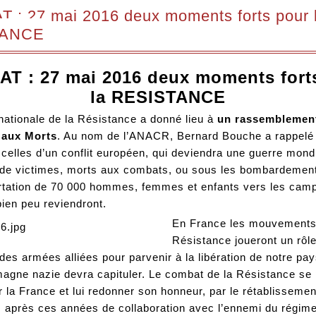
 : 27 mai 2016 deux moments forts pour 
TANCE
T : 27 mai 2016 deux moments fort
la RESISTANCE
nationale de la Résistance a donné lieu à
un rassemblement
aux Morts
. Au nom de l’ANACR, Bernard Bouche a rappelé
celles d’un conflit européen, qui deviendra une guerre mondi
 de victimes, morts aux combats, ou sous les bombardement
ortation de 70 000 hommes, femmes et enfants vers les camp
bien peu reviendront.
En France les mouvements
Résistance joueront un rôl
 des armées alliées pour parvenir à la libération de notre pa
magne nazie devra capituler. Le combat de la Résistance se
r la France et lui redonner son honneur, par le rétablissemen
 après ces années de collaboration avec l’ennemi du régime