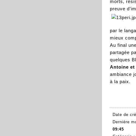
morts, rési
preuve d’im
par le lang
mieux comp
Au final un
partagée pa
quelques BD
Antoine et
ambiance jo
à la paix.
Date de cré
Dernière mo
09:45