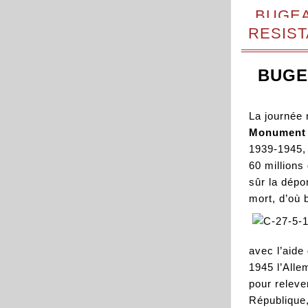
BUGEAT
RESIS
BUGEA
La journée 
Monument
1939-1945, 
60 millions
sûr la dép
mort, d’où 
avec l’aide
1945 l’Alle
pour releve
République,