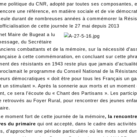
me politique du CNR, adopté par toutes ses composantes, e
 encore une référence, en matière sociale et de vie démocra
eule durant de nombreuses années à commémorer la Résis
l’officialisation de cette journée le 27 mai depuis 2013
net Maire de Bugeat a lu
message, du Secrétaire
anciens combattants et de la mémoire, sur la nécessité d’ass
ançaise à cette commémoration, en concluant sur cette phr
ent des résistants en 1943 reste plus que jamais d’actualit
oclamait le programme du Conseil National de la Résistance
leurs démocratiques « doit être pour tous les Français un g
t un stimulant ». Après la sonnerie aux morts et un moment
nt, ce sera l’écoute du « Chant des Partisans ». Les partici
e retrouvés au Foyer Rural, pour rencontrer des jeunes enfa
aire.
e moment fort de cette journée de la mémoire
, la rencontr
ves du primaire
qui ont accepté, dans le cadre des activités
es, d’approcher une période particulière où les mots sont dur