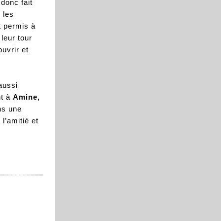
donc fait
 les
t permis à
leur tour
ouvrir et
aussi
nt à
Amine,
ns une
l’amitié et