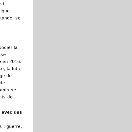
st
tique.
tance, se
ocier la
ase
é en 2016.
, la lutte
age de
 de
pants se
nts de
e avec des
s : guerre,