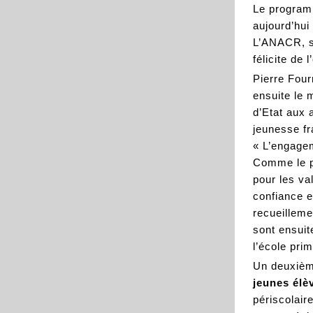
Le program
aujourd’hui
L’ANACR, s
félicite de 
Pierre Four
ensuite le 
d’Etat aux 
jeunesse fr
« L’engagem
Comme le pr
pour les va
confiance e
recueilleme
sont ensuit
l’école prim
Un deuxièm
jeunes
élè
périscolair